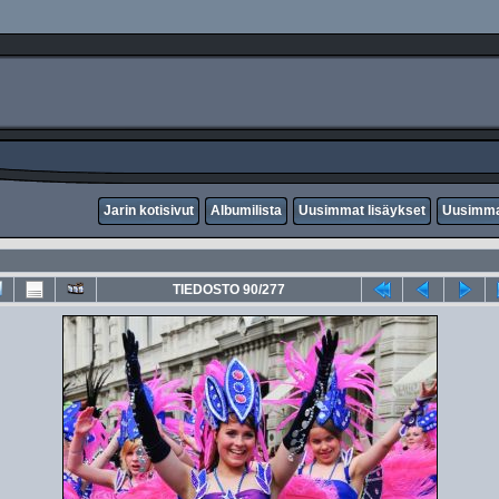
Jarin kotisivut
Albumilista
Uusimmat lisäykset
Uusimma
TIEDOSTO 90/277