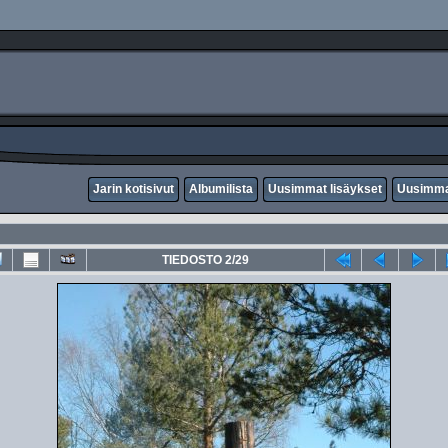
Jarin kotisivut
Albumilista
Uusimmat lisäykset
Uusimma
TIEDOSTO 2/29