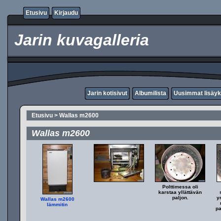
Etusivu
Kirjaudu
Jarin kuvagalleria
Jarin kotisivut
Albumilista
Uusimmat lisäyk
Etusivu
>
Wallas m2600
Wallas m2600
Polttimessa oli
karstaa yllättävän
paljon.
y
Wallas m2600
lämmitin
pa