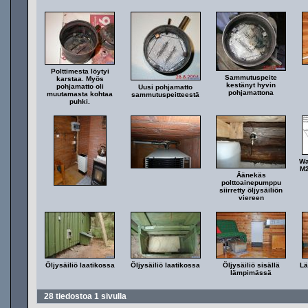
Polttimesta löytyi
Sammutuspeite
karstaa. Myös
kestänyt hyvin
pohjamatto oli
Uusi pohjamatto
pohjamattona
muutamasta kohtaa
sammutuspeitteestä
puhki.
Wa
M2
Äänekäs
polttoainepumppu
siirretty öljysäiliön
viereen
Öljysäiliö laatikossa
Öljysäiliö laatikossa
Öljysäiliö sisällä
Lä
lämpimässä
28 tiedostoa 1 sivulla